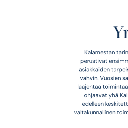
Y
Kalamestan tarina
perustivat ensimm
asiakkaiden tarpeis
vahvin. Vuosien sa
laajentaa toimintaa
ohjaavat yhä Kal
edelleen keskitet
valtakunnallinen toi