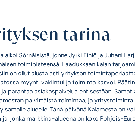
rityksen tarina
 alkoi Sörnäisistä, jonne Jyrki Einiö ja Juhani Lar
äisen toimipisteensä. Laadukkaan kalan tarjoam
iin on ollut alusta asti yrityksen toiminta­periaatt
atossa myynti vakiintui ja toiminta kasvoi. Päät
 ja parantaa asiakaspalvelua entisestään. Samat 
amestan päivittäistä toimintaa, ja yritystoiminta
ty samalle alueelle. Tänä päivänä Kalamesta on v
mija, jonka markkina-alueena on koko Pohjois-Eu