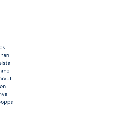
jos
inen
eista
imme
arvot
 on
ahva
rooppa.