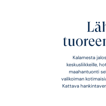
Läh
tuoree
Kalamesta jalos
keskusliikkeille, ho
maahantuonti se
valikoiman kotimaisi
Kattava hankintaver