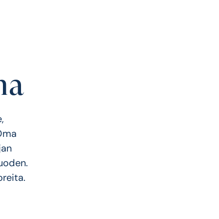
na
,
. Oma
jan
vuoden.
reita.