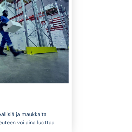
ällisiä ja maukkaita
euteen voi aina luottaa.