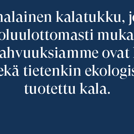
lainen kalatukku, j
oluulottomasti mukaa
Vahvuuksiamme ovat 
kä tietenkin ekologise
tuotettu kala.