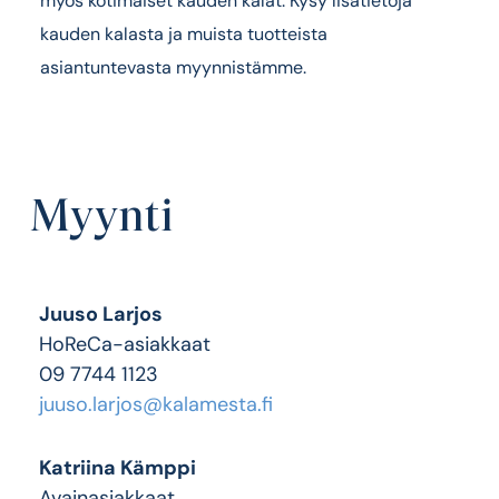
myös kotimaiset kauden kalat. Kysy lisätietoja
kauden kalasta ja muista tuotteista
asiantuntevasta myynnistämme.
Myynti
Juuso Larjos
HoReCa-asiakkaat
09 7744 1123
juuso.larjos@kalamesta.fi
Katriina Kämppi
Avainasiakkaat