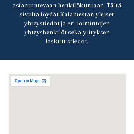
asiantuntevaan henkilökuntaan. Tältä
sivulta löydät Kalamestan yleiset
yhteystiedot ja eri toimintojen
yhteyshenkilöt sekä yrityksen
laskutustiedot.