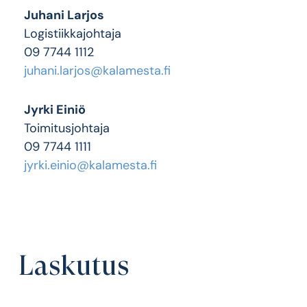
Juhani Larjos
Logistiikkajohtaja
09 7744 1112
juhani.larjos@kalamesta.fi
Jyrki Einiö
Toimitusjohtaja
09 7744 1111
jyrki.einio@kalamesta.fi
Laskutus