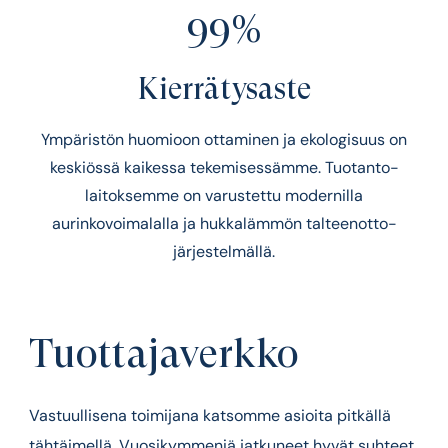
99%
Kierrätysaste
Ympäristön huomioon ottaminen ja ekologisuus on
keskiössä kaikessa tekemisessämme. Tuotanto­
laitoksemme on varustettu modernilla
aurinkovoimalalla ja hukkalämmön talteenotto­
järjestelmällä.
Tuottajaverkko
Vastuullisena toimijana katsomme asioita pitkällä
tähtäimellä. Vuosikymmeniä jatkuneet hyvät suhteet