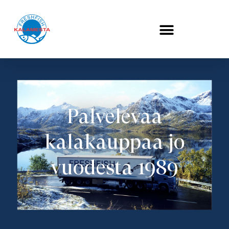
Palvelevaa
kalakauppaa jo
vuodesta 1989